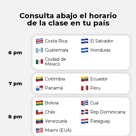
Consulta abajo el horario
de la clase en tu país
Costa Rica
El Salvador
Guatemala
Honduras
6 pm
Ciudad de
México
Colômbia
Ecuador
7 pm
Panamá
Peru
Bolivia
Cua
Chile
Rep.Dominicana
8 pm
Venezuela
Paraguay
Miami (EUA)